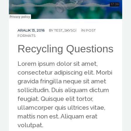
CONTACT US
ARALIK 13, 2016
BY
TEST_SKYSGI
IN
POST
FORMATS
Recycling Questions
Lorem ipsum dolor sit amet,
consectetur adipiscing elit. Morbi
gravida fringilla neque sit amet
sollicitudin. Duis aliquam dictum
feugiat. Quisque elit tortor,
ullamcorper quis ultrices vitae,
mattis non est. Aliquam erat
volutpat.