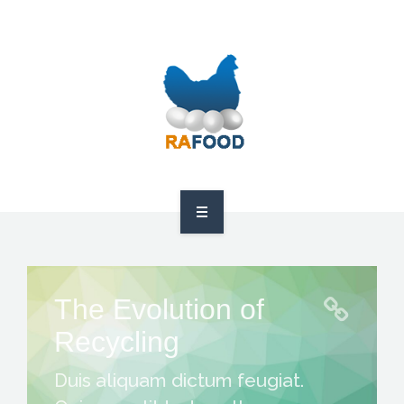
HOME
ABOUT US
The Evolution of
PRODUCTS
Recycling
GDPR
Duis aliquam dictum feugiat.