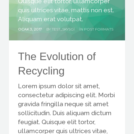
Quisque elit tortor, ullamcorper
CONTACT US
quis ultrices vitae, mattis non est.
Aliquam erat volutpat.
OCAK 3, 2017
BY
TEST_SKYSGI
IN
POST FORMATS
The Evolution of
Recycling
Lorem ipsum dolor sit amet,
consectetur adipiscing elit. Morbi
gravida fringilla neque sit amet
sollicitudin. Duis aliquam dictum
feugiat. Quisque elit tortor,
ullamcorper quis ultrices vitae,